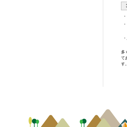
多
て
す