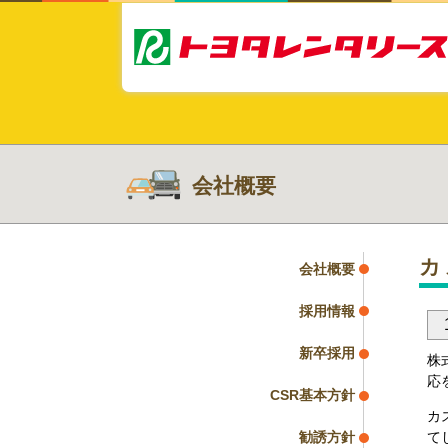
会社概要
カ
会社概要
採用情報
新卒採用
株
応
CSR基本方針
カ
勧誘方針
て