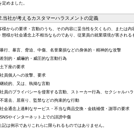
を定めました。
2.当社が考えるカスタマーハラスメントの定義
客様からの要求・言動のうち、その内容に妥当性を欠くもの、または内
・態様が社会通念上不相当なものであり、従業員の就業環境が害される
暴行、暴言、脅迫、中傷、名誉棄損などの身体的・精神的な攻撃
差別的・威嚇的・威圧的な言動行為
土下座の要求
社員個人への攻撃、要求
継続的、又は、執拗な言動
社員のプライバシーを侵害する言動、ストーカー行為、セクシャルハラ
不退去、居座り、監禁などの拘束的な行動
社会通念上過剰なサービス・不当な商品交換・金銭補償・謝罪の要求
SNSやインターネット上での誹謗中傷
上記は例示でありこれらに限られるものではありません。