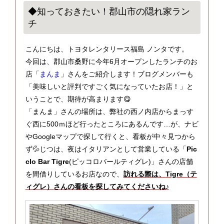
◆知っておきたい！郡山市の隠れ家ラン
チ
こんにちは、トヨタレンタリース福島 ノンタです。
今回は、郡山市桑野に今年6月オープンしたランチのお
店「
まんま
」さんをご紹介します！ブログメンバーも
「美味しいと評判ですごく気になっていたお店！」と
いうことで、期待が高まります😋
「まんま」さんの場所は、弊社の西ノ内店からまっす
ぐ西に500ｍほど行ったところにあるんです…が、ナビ
やGoogleマップで探して行くと、看板が中々見つから
ず💦じつは、夜はイタリアンとして営業している「
Pic
clo Bar Tigre
(ピッコロバールティグレ)」さんの店舗
を間借りしているお店なので、
訪れる際は、
Tigre（テ
ィグレ）
さんの看板を探してみてくださいね♪