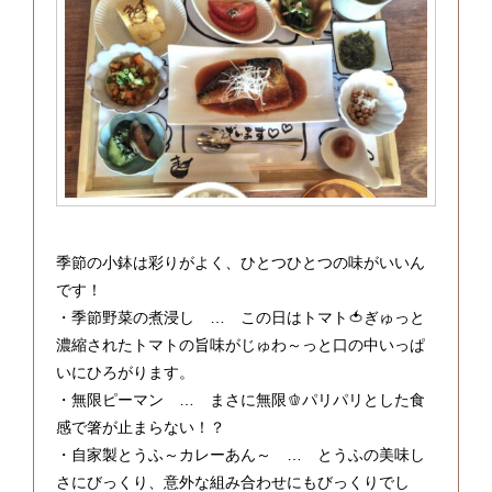
季節の小鉢は彩りがよく、ひとつひとつの味がいいん
です！
・季節野菜の煮浸し … この日はトマト🍅ぎゅっと
濃縮されたトマトの旨味がじゅわ～っと口の中いっぱ
いにひろがります。
・無限ピーマン … まさに無限🫑パリパリとした食
感で箸が止まらない！？
・自家製とうふ～カレーあん～ … とうふの美味し
さにびっくり、意外な組み合わせにもびっくりでし