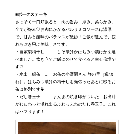
■
ポークステーキ
さっそく一口頬張ると、肉の旨み、厚み、柔らかみ。
全てが好み🤍お肉にかかるバルサミコソースは濃厚
で、甘みと酸味のバランスが絶妙！ご飯が進んで、疲
れも吹き飛ぶ美味しさです。
・自家製梅干し … しそ漬けかはちみつ漬けかを選
べました。炊き立てご飯にのせて食べると幸せ倍増で
す🤍
・水出し緑茶 … お茶の小野園さん 静の里［稀/ま
れ］。はちみつ漬けの梅干しを頬張ったあとに啜るお
茶は格別です🍵
・だし巻玉子 … まんまの焼き印がついた、お出汁
がじゅわっと溢れ出るふわっふわのだし巻玉子。これ
はハマります！