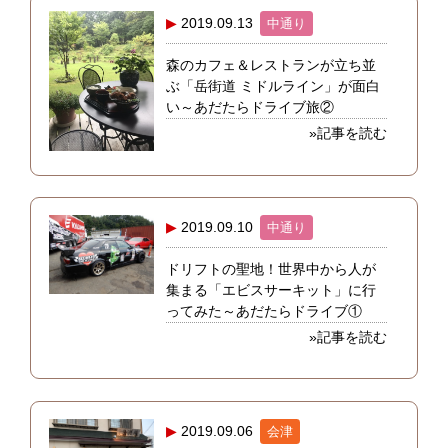
2019.09.13
中通り
森のカフェ＆レストランが立ち並
ぶ「岳街道 ミドルライン」が面白
い～あだたらドライブ旅②
»記事を読む
2019.09.10
中通り
ドリフトの聖地！世界中から人が
集まる「エビスサーキット」に行
ってみた～あだたらドライブ①
»記事を読む
2019.09.06
会津