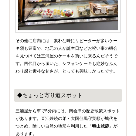
その他に店内には 素朴な味にリピーターが多いケー
キ類も豊富で、地元の人が誕生日などお祝い事の機会
を見つけては三浦屋のケーキを買いに来るんだそうで
す。四代目から頂いた、シフォンケーキも絶妙なふん
わり感と素朴な甘さが、とっても美味しかったです。
◆ちょっと寄り道スポット
三浦屋から車で5分内には、南会津の歴史散策スポット
があります。直江兼続の弟・大国但馬守実頼が城代を
つとめ、険しい自然の地形を利用した「
鴫山城跡
」が
あります。