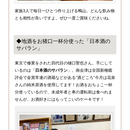
家族3人で毎日一ひとつ作り上げる鴫山。どんな飲み物
とも相性が良いですよ。ぜひ一度ご賞味くださいね。
◆地酒をお猪口一杯分使った「日本酒の
サバラン」
東京で修業をされた四代目の樋口聖也さん。手にして
いるのは「
日本酒のサバラン
」。南会津は全国新種鑑
評会で金賞常連の酒蔵などがある”酒どころ”今月は花泉
さんの純米原酒を使用してます！お酒をおちょこ一杯
分使っているので、未成年者と車の運転前は食べれま
せんが、お酒好きにはもってこいのケーキです！