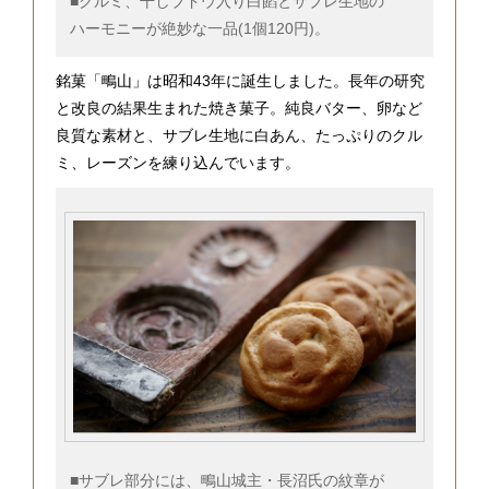
■クルミ、干しブドウ入り白餡とサブレ生地の
ハーモニーが絶妙な一品(1個120円)。
銘菓「鴫山」は昭和43年に誕生しました。長年の研究
と改良の結果生まれた焼き菓子。純良バター、卵など
良質な素材と、サブレ生地に白あん、たっぷりのクル
ミ、レーズンを練り込んでいます。
■サブレ部分には、鴫山城主・長沼氏の紋章が