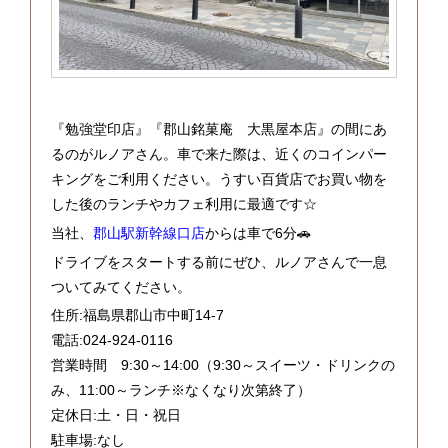
『勉強堂印店』『郡山銘菓庵 大黒屋本店』の間にあ
るのがルノアさん。車で来た際は、近くのコインパー
キングをご利用ください。うすい百貨店でお買い物を
した後のランチやカフェ利用に最適です☆
当社、
郡山駅新幹線口店
からは車で6分🚗
ドライブをスタートする前にぜひ、ルノアさんで一息
ついてみてください。
住所:福島県郡山市中町14-7
電話:024-924-0116
営業時間 9:30～14:00（9:30～スイーツ・ドリンクの
み、11:00～ランチ※なくなり次第終了）
定休日:土・日・祝日
駐車場:なし