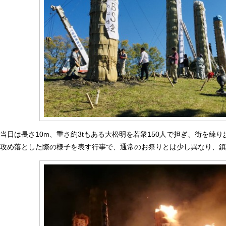
当日は長さ10m、重さ約3tもある大松明を若衆150人で担ぎ、街を練
攻め落とした際の様子を表す行事で、通常のお祭りとは少し異なり、