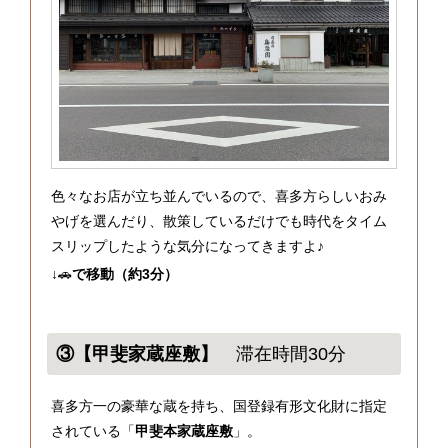
色々なお店が立ち並んでいるので、喜多方らしいおみ
やげを選んだり、散策しているだけでも時代をタイム
スリップしたような気分になってきますよ♪
↓🚗
で移動（約3分）
③【甲斐家蔵座敷】
滞在時間30分
喜多方一の豪華な蔵を持ち、国登録有形文化財に指定
されている「
甲斐本家蔵座敷
」。