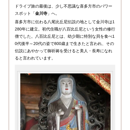
ドライブ旅の最後は、少し不思議な喜多方市のパワー
スポット「
金川寺
」へ。
喜多方市に伝わる八尾比丘尼伝説の地として金川寺は1
280年に建立。初代住職が八百比丘尼という女性の修行
僧でした。八百比丘尼とは、幼少期に特別な貝を食べ1
0代後半～20代の姿で800歳まで生きたと言われ、その
伝説にあやかって御祈祷を受けると美人・長寿になれ
ると言われています。