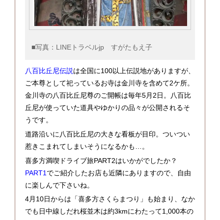
■写真：LINEトラベルjp すがたもえ子
八百比丘尼伝説
は全国に100以上伝説地がありますが、
ご本尊として祀っているお寺は金川寺を含めて2ケ所。
金川寺の八百比丘尼尊のご開帳は毎年5月2日。八百比
丘尼が使っていた道具やゆかりの品々が公開されるそ
うです。
道路沿いに八百比丘尼の大きな看板が目印。ついつい
惹きこまれてしまいそうになるかも…。
喜多方満喫ドライブ旅PART2はいかがでしたか？
PART1
でご紹介したお店も近隣にありますので、自由
に楽しんで下さいね。
4月10日からは「喜多方さくらまつり」も始まり、なか
でも日中線しだれ桜並木は約3kmにわたって1,000本の