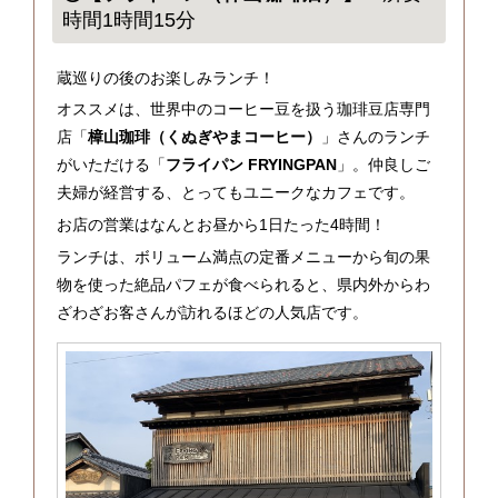
時間1時間15分
蔵巡りの後のお楽しみランチ！
オススメは、世界中のコーヒー豆を扱う珈琲豆店専門
店「
樟山珈琲（くぬぎやまコーヒー）
」さんのランチ
がいただける「
フライパン FRYINGPAN
」。仲良しご
夫婦が経営する、とってもユニークなカフェです。
お店の営業はなんとお昼から1日たった4時間！
ランチは、ボリューム満点の定番メニューから旬の果
物を使った絶品パフェが食べられると、県内外からわ
ざわざお客さんが訪れるほどの人気店です。