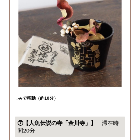
↓🚗
で移動（約10分）
⑦【人魚伝説の寺「金川寺」】
滞在時
間20分