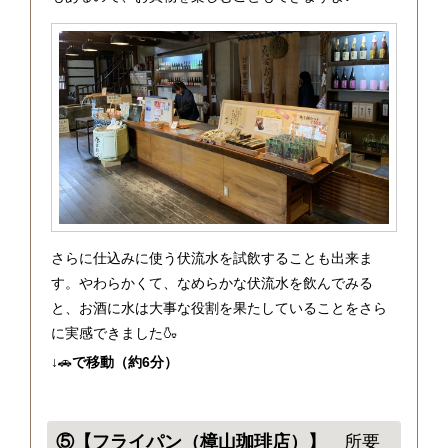
さらに仕込みに使う伏流水を試飲することも出来ま
す。やわらかくて、なめらかな伏流水を飲んでみる
と、お酒に水は大事な役割を果たしていることをさら
に実感できました🍶
↓🚗
で移動（約6分）
⑤【フライパン（樟山珈琲店）】
所要