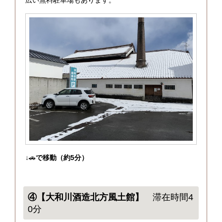
広い無料駐車場もあります。
↓🚗
で移動（約5分）
④【大和川酒造北方風土館】
滞在時間4
0分