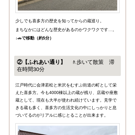
少しでも喜多方の歴史を知ってからの蔵巡り。
まちなかにはどんな歴史があるのかワクワクです…。
↓🚗
で移動（約5分）
②【ふれあい通り】
🚶歩いて散策 滞
在時間30分
江戸時代に会津若松と米沢をむすぶ街道の町として栄
えた喜多方。今も4000棟以上の蔵が残り、店蔵や座敷
蔵として、現在も大半が使われ続けています。見学で
きる蔵も多く、喜多方の生活文化の中にしっかりと息
づいてるのがリアルに感じとることが出来ます。