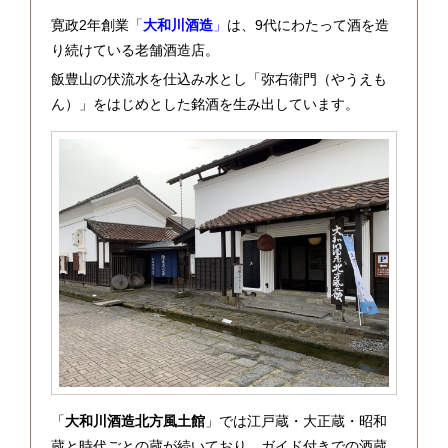
寛政2年創業
「
大和川酒造
」
は、9代にわたって酒を造
り続けている老舗酒造店。
飯豊山の伏流水を仕込み水とし「弥右衛門（やうえも
ん）」をはじめとした銘酒を生み出しています。
「
大和川酒造北方風土館
」では江戸蔵・大正蔵・昭和
蔵と時代ごとの蔵が続いており、ガイド付きでの酒蔵