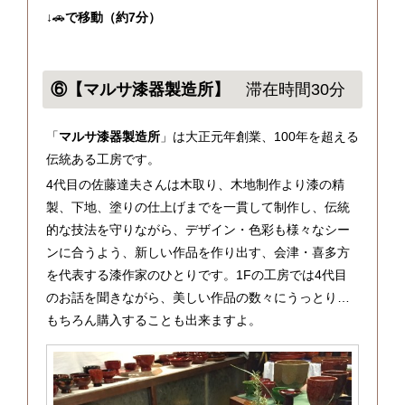
↓🚗
で移動（約7分）
⑥【マルサ漆器製造所】
滞在時間30分
「
マルサ漆器製造所
」は大正元年創業、100年を超える
伝統ある工房です。
4代目の佐藤達夫さんは木取り、木地制作より漆の精
製、下地、塗りの仕上げまでを一貫して制作し、伝統
的な技法を守りながら、デザイン・色彩も様々なシー
ンに合うよう、新しい作品を作り出す、会津・喜多方
を代表する漆作家のひとりです。1Fの工房では4代目
のお話を聞きながら、美しい作品の数々にうっとり…
もちろん購入することも出来ますよ。