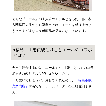
そんな『エール』の主人公のモデルとなった、作曲家
古関裕而先生のまち福島市では、エールを盛り上げよ
うとさまざまなコラボ商品が発売になっています。
♦福島・土湯伝統こけしとエールのコラボ
とは？
今回ご紹介するのは「エール」×「土湯こけし」のコラ
ボ✨その名も『
おしどりコケシ
』です。
「可愛いでしょう♡」見せてくれたのは、
「福島市観
光案内所」
おもてなしチームリーダーの二瓶佐知子さ
ん。