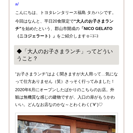
a/
こんにちは、トヨタレンタリース福島 タカハシです。
今回はなんと、平日20食限定で
“大人のお子さまラン
チ”
を始めたという、郡山市開成の
「NICO GELATO
（ニコジェラート）」
をご紹介します☺ﾆｺﾆｺ
◆「大人のお子さまランチ」ってどうい
うこと？
“お子さまランチ”はよく聞きますが大人用って…気にな
って仕方ありません（笑）さっそく行ってみました！
2020年6月にオープンしたばかりのこちらのお店。外
観は無機質な感じの建物ですが、入口の扉がもうかわ
いい。どんなお店なのかな～とわくわく(´∀`)♡