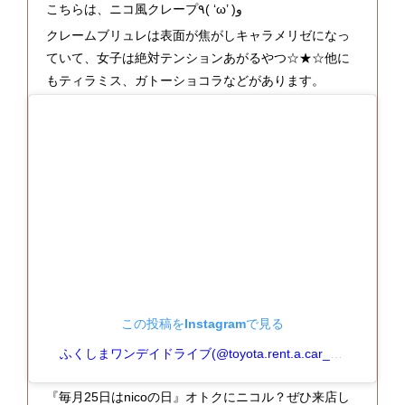
こちらは、ニコ風クレープ٩( ‘ω’ )و
クレームブリュレは表面が焦がしキャラメリゼになっ
ていて、女子は絶対テンションあがるやつ☆★☆他に
もティラミス、ガトーショコラなどがあります。
この投稿をInstagramで見る
ふくしまワンデイドライブ(@toyota.rent.a.car_fukushima)がシェアした投稿
『毎月25日はnicoの日』オトクにニコル？ぜひ来店し