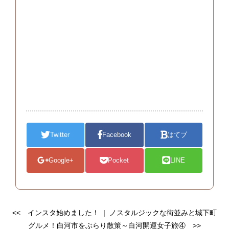
Twitter
Facebook
はてブ
Google+
Pocket
LINE
<<
インスタ始めました！
|
ノスタルジックな街並みと城下町
グルメ！白河市をぶらり散策～白河開運女子旅④
>>