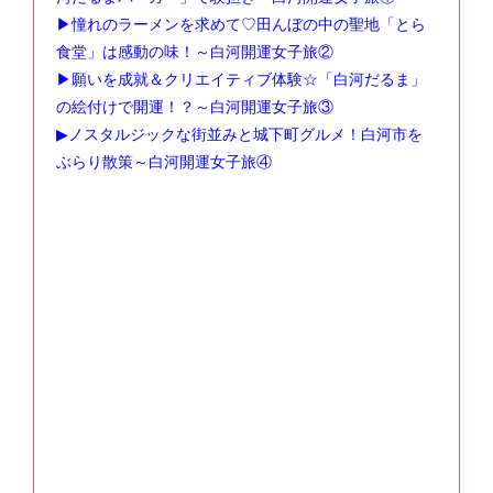
▶憧れのラーメンを求めて♡田んぼの中の聖地「とら
食堂」は感動の味！～白河開運女子旅②
▶願いを成就＆クリエイティブ体験☆「白河だるま」
の絵付けで開運！？～白河開運女子旅③
▶ノスタルジックな街並みと城下町グルメ！白河市を
ぶらり散策～白河開運女子旅④