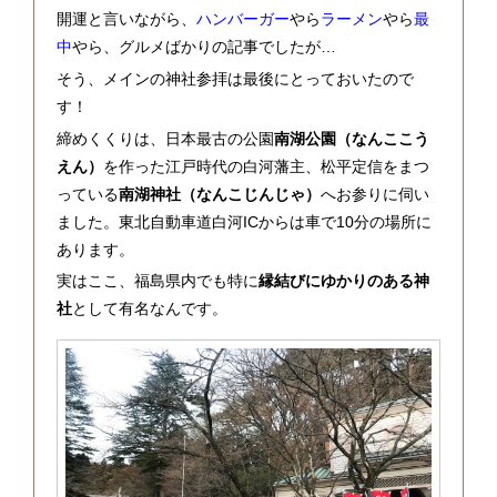
開運と言いながら、
ハンバーガー
やら
ラーメン
やら
最
中
やら、グルメばかりの記事でしたが…
そう、メインの神社参拝は最後にとっておいたので
す！
締めくくりは、日本最古の公園
南湖公園（なんここう
えん）
を作った江戸時代の白河藩主、松平定信をまつ
っている
南湖神社（なんこじんじゃ）
へお参りに伺い
ました。東北自動車道白河ICからは車で10分の場所に
あります。
実はここ、福島県内でも特に
縁結びにゆかりのある神
社
として有名なんです。