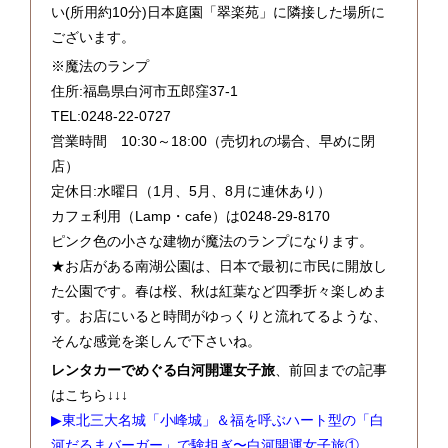
い(所用約10分)日本庭園「翠楽苑」に隣接した場所に
ございます。
※魔法のランプ
住所:福島県白河市五郎窪37-1
TEL:0248-22-0727
営業時間 10:30～18:00（売切れの場合、早めに閉
店）
定休日:水曜日（1月、5月、8月に連休あり）
カフェ利用（Lamp・cafe）は0248-29-8170
ピンク色の小さな建物が魔法のランプになります。
★お店がある南湖公園は、日本で最初に市民に開放し
た公園です。春は桜、秋は紅葉など四季折々楽しめま
す。お店にいると時間がゆっくりと流れてるような、
そんな感覚を楽しんで下さいね。
レンタカーでめぐる白河開運女子旅
、前回までの記事
はこちら↓↓↓
▶東北三大名城「小峰城」＆福を呼ぶハート型の「白
河だるまバーガー」で験担ぎ〜白河開運女子旅①