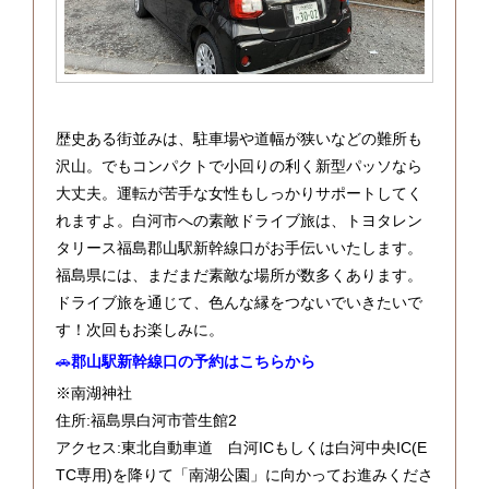
歴史ある街並みは、駐車場や道幅が狭いなどの難所も
沢山。でもコンパクトで小回りの利く新型パッソなら
大丈夫。運転が苦手な女性もしっかりサポートしてく
れますよ。白河市への素敵ドライブ旅は、トヨタレン
タリース福島郡山駅新幹線口がお手伝いいたします。
福島県には、まだまだ素敵な場所が数多くあります。
ドライブ旅を通じて、色んな縁をつないでいきたいで
す！次回もお楽しみに。
🚗
郡山駅新幹線口の予約はこちらから
※南湖神社
住所:福島県白河市菅生館2
アクセス:東北自動車道 白河ICもしくは白河中央IC(E
TC専用)を降りて「南湖公園」に向かってお進みくださ