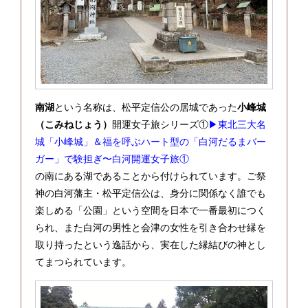
南湖
という名称は、松平定信公の居城であった
小峰城
（こみねじょう）
開運女子旅シリーズ①
▶東北三大名
城「小峰城」＆福を呼ぶハート型の「白河だるまバー
ガー」で験担ぎ〜白河開運女子旅①
の南にある湖であることから付けられています。ご祭
神の白河藩主・松平定信公は、身分に関係なく誰でも
楽しめる「公園」という空間を日本で一番最初につく
られ、また白河の男性と会津の女性を引き合わせ縁を
取り持ったという逸話から、実在した縁結びの神とし
てまつられています。