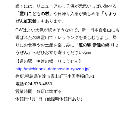
近くには、リニューアルし子供が元気いっぱい遊べる
「霊山こどもの村」
や日帰り入浴が楽しめる
「りょう
ぜん虹彩館」
もあります。
GWはよい天気が続きそうなので、新・日本百名山にも
選ばれた名峰霊山でトレッキングを楽しむもよし、帰
りにお食事やお土産を楽しみに
「道の駅 伊達の郷 りょ
うぜん」
へぜひお立ち寄りくださいね🚗
【道の駅 伊達の郷 りょうぜん】
http://michinoeki-datenosato-ryozen.jp/
住所:福島県伊達市霊山町下小国字桜町3-1
電話:024-573-4880
営業時間 各店に準ずる
休館日:1月1日（他臨時休館日あり）