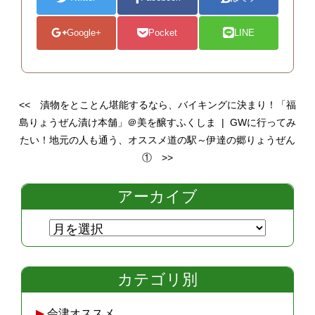
Google+
Pocket
LINE
<<
漬物をとことん堪能するなら、バイキングに決まり！「福
島りょうぜん漬け本舗」＠美を醸すふくしま
|
GWに行ってみ
たい！地元の人も通う、オススメ道の駅～伊達の郷りょうぜん
①
>>
アーカイブ
カテゴリ別
会津オススメ