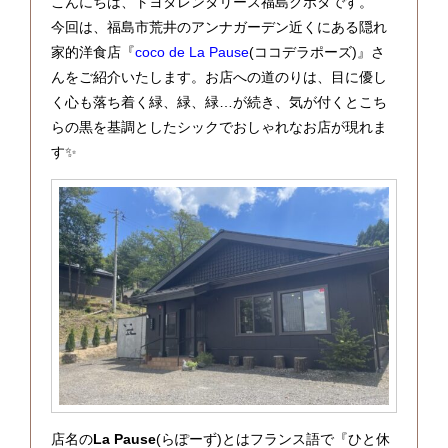
こんにちは、トヨタレンタリース福島クボタです。
今回は、福島市荒井のアンナガーデン近くにある隠れ
家的洋食店『
coco de La Pause
(ココデラポーズ)』さ
んをご紹介いたします。お店への道のりは、目に優し
く心も落ち着く緑、緑、緑…が続き、気が付くとこち
らの黒を基調としたシックでおしゃれなお店が現れま
す✨
店名の
La Pause
(らぽーず)とはフランス語で『ひと休