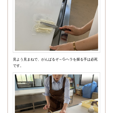
見よう見まねで、がんばるぞ～💦ヘラを握る手は必死
です。