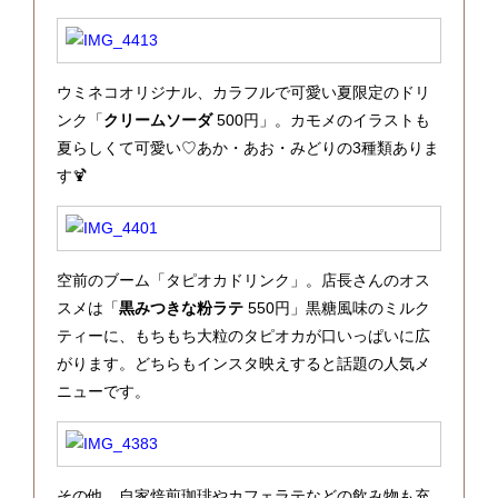
ウミネコオリジナル、カラフルで可愛い夏限定のドリ
ンク「
クリームソーダ
500円」。カモメのイラストも
夏らしくて可愛い♡あか・あお・みどりの3種類ありま
す🍹
空前のブーム「タピオカドリンク」。店長さんのオス
スメは「
黒みつきな粉ラテ
550円」黒糖風味のミルク
ティーに、もちもち大粒のタピオカが口いっぱいに広
がります。どちらもインスタ映えすると話題の人気メ
ニューです。
その他、自家焙煎珈琲やカフェラテなどの飲み物も充