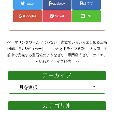
Twitter
Facebook
はてブ
Google+
Pocket
LINE
<<
マリンタワーだけじゃない！家族でいろいろ楽しめる三崎
公園に行くBAY（べー）！～いわきドライブ旅⑨
|
大人気！午
前中で完売する宝石箱のようなゼリー専門店「ゼリーのイエ」
～いわきドライブ旅⑦
>>
アーカイブ
カテゴリ別