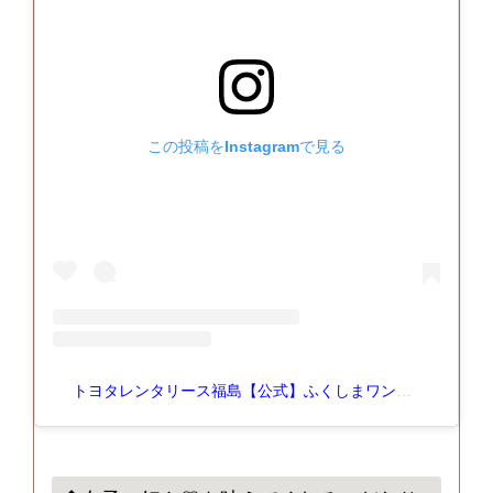
この投稿をInstagramで見る
トヨタレンタリース福島【公式】ふくしまワンデイドライブ(@toyota.rent.a.car_fukushima)がシェアした投稿