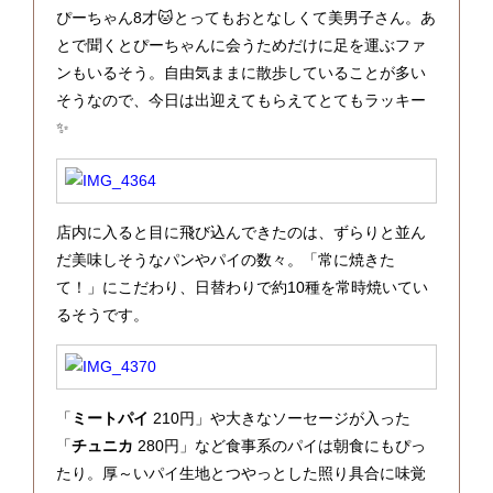
ぴーちゃん8才🐱とってもおとなしくて美男子さん。あ
とで聞くとぴーちゃんに会うためだけに足を運ぶファ
ンもいるそう。自由気ままに散歩していることが多い
そうなので、今日は出迎えてもらえてとてもラッキー
✨
店内に入ると目に飛び込んできたのは、ずらりと並ん
だ美味しそうなパンやパイの数々。「常に焼きた
て！」にこだわり、日替わりで約10種を常時焼いてい
るそうです。
「
ミートパイ
210円」や大きなソーセージが入った
「
チュニカ
280円」など食事系のパイは朝食にもぴっ
たり。厚～いパイ生地とつやっとした照り具合に味覚