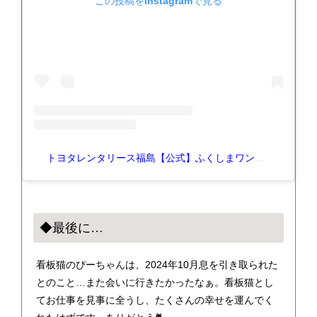
この投稿をInstagramで見る
トヨタレンタリース福島【公式】ふくしまワンデイドライブ(@toyota.rent.a.car_fukushima)がシェアした投稿
◆最後に…
看板猫のぴーちゃんは、2024年10月息を引き取られた
とのこと…また会いに行きたかったなぁ。看板猫とし
てお仕事を見事に全うし、たくさんの幸せを運んでく