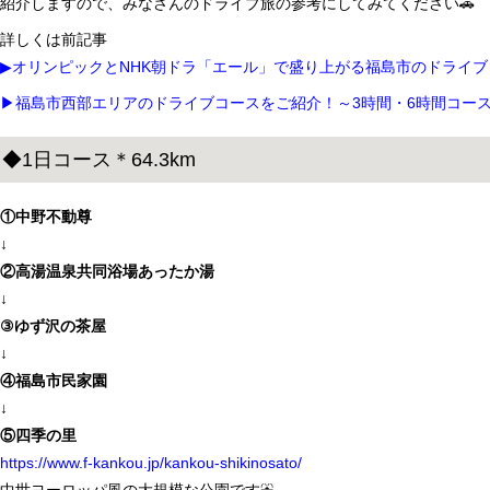
紹介しますので、みなさんのドライブ旅の参考にしてみてください🚗
詳しくは前記事
▶オリンピックとNHK朝ドラ「エール」で盛り上がる福島市のドライ
▶福島市西部エリアのドライブコースをご紹介！～3時間・6時間コー
◆1日コース＊64.3km
①中野不動尊
↓
②高湯温泉共同浴場あったか湯
↓
③ゆず沢の茶屋
↓
④福島市民家園
↓
⑤四季の里
https://www.f-kankou.jp/kankou-shikinosato/
中世ヨーロッパ風の大規模な公園です⛲